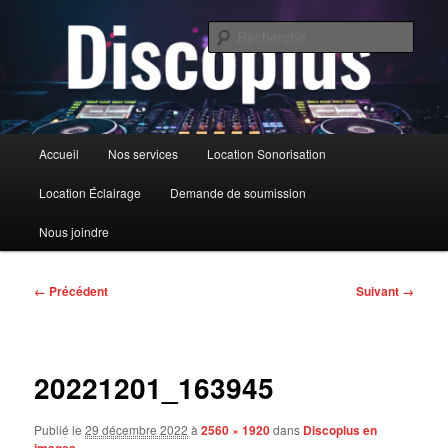
Aller
au
Rech
contenu
principal
DiscoPlus
Menu
Accueil
Nos services
Location Sonorisation
principal
Location Éclairage
Demande de soumission
Nous joindre
Navigation
← Précédent
Suivant →
des
images
20221201_163945
Publié le
29 décembre 2022
à
2560 × 1920
dans
Discoplus en
images