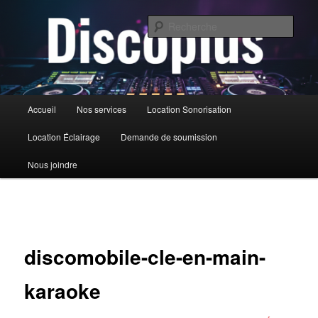
Aller
au
Rech
contenu
principal
DiscoPlus
Menu
Accueil
Nos services
Location Sonorisation
principal
Location Éclairage
Demande de soumission
Nous joindre
Navigation
des
images
discomobile-cle-en-main-
karaoke