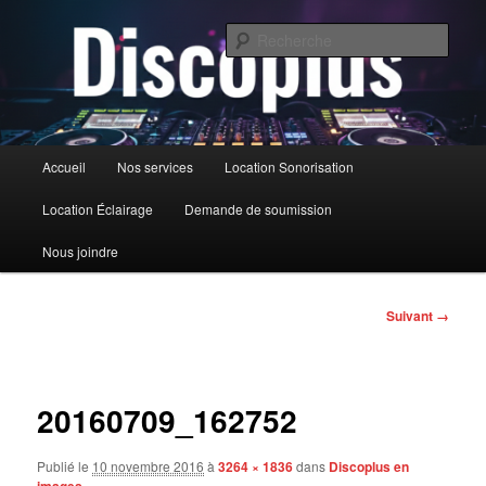
Aller
au
Rech
contenu
principal
DiscoPlus
Menu
Accueil
Nos services
Location Sonorisation
principal
Location Éclairage
Demande de soumission
Nous joindre
Navigation
Suivant →
des
images
20160709_162752
Publié le
10 novembre 2016
à
3264 × 1836
dans
Discoplus en
images