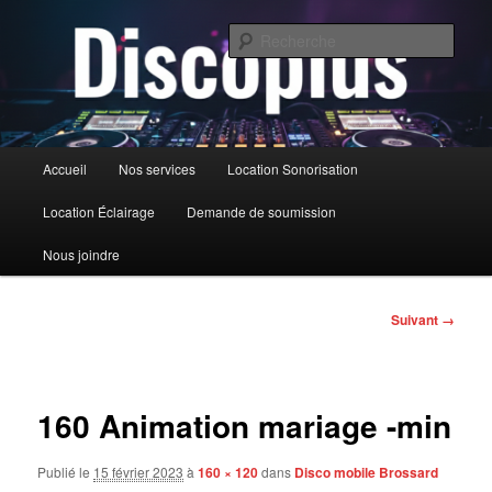
Aller
au
Rech
contenu
principal
DiscoPlus
Menu
Accueil
Nos services
Location Sonorisation
principal
Location Éclairage
Demande de soumission
Nous joindre
Navigation
Suivant →
des
images
160 Animation mariage -min
Publié le
15 février 2023
à
160 × 120
dans
Disco mobile Brossard