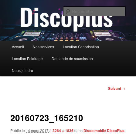
Aller
au
Rech
contenu
principal
DiscoPlus
Menu
Accueil
Nos services
Location Sonorisation
principal
Location Éclairage
Demande de soumission
Nous joindre
Navigation
Suivant →
des
images
20160723_165210
Publié le
14 mars 2017
à
3264 × 1836
dans
Disco mobile DiscoPlus