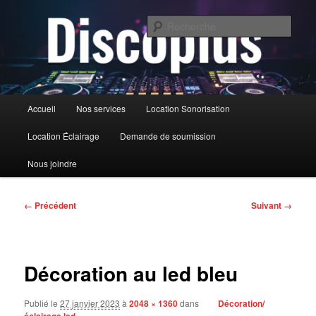
Aller
au
Rech
contenu
principal
DiscoPlus
Menu
Accueil
Nos services
Location Sonorisation
principal
Location Éclairage
Demande de soumission
Nous joindre
Navigation
← Précédent
Suivant →
des
images
Décoration au led bleu
Publié le
27 janvier 2023
à
2048 × 1360
dans
Décoration/
éclairage led