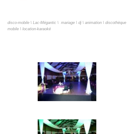
disco-mobile \ Lac-Mégantic \ mariage \ dj \ animation \
discothèque
mobile \ location-karaoké