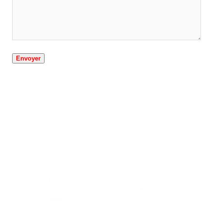
Disco mobile Lac-
Mégantic – DJ et
animation pour vos
événements
Vous préparez un mariage, un anniversaire, une soirée
dansante, une fête familiale ou un événement corporatif à
Lac-Mégantic ?