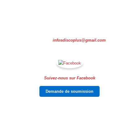
DiscoPlus vous offre un service complet de DJ et d’animation
pour créer une ambiance musicale dynamique et mémorable.
Téléphone : 819-578-6508
Courriel :
infosdiscoplus@gmail.com
Suivez-nous sur Facebook
Demande de soumission
Pour toute question