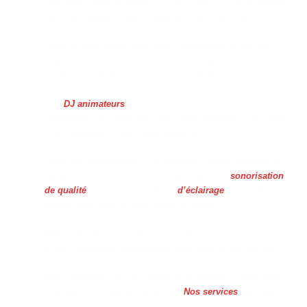
DiscoPlus vous propose un service de DJ et d’animation
musicale adapté à votre événement et à vos invités.
Grâce à notre expérience dans l’animation de soirées,
nous savons comment créer une ambiance festive et
garder la piste de danse animée toute la soirée.
Nos
DJ animateurs
travaillent avec vous pour
sélectionner les musiques qui correspondent à vos goûts
et à l’atmosphère que vous souhaitez créer.
Pour vos événements à Lac-Mégantic, nous utilisons un
équipement professionnel comprenant une
sonorisation
de qualité
ainsi qu’un système
d’éclairage
qui mettra en
valeur votre salle et votre piste de danse.
Notre objectif est simple : vous offrir une soirée réussie
et des souvenirs inoubliables pour vous et vos invités.
Pour découvrir tous les services disponibles pour votre
événement, consultez la section
Nos services
sur notre
site.