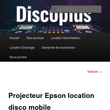
Aller
au
Rech
contenu
principal
DiscoPlus
Menu
Accueil
Nos services
Location Sonorisation
principal
Location Éclairage
Demande de soumission
Nous joindre
Navigation
Suivant →
des
images
Projecteur Epson location
disco mobile