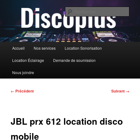
Aller
au
Rech
contenu
principal
DiscoPlus
Menu
Accueil
Nos services
Location Sonorisation
principal
Location Éclairage
Demande de soumission
Nous joindre
Navigation
← Précédent
Suivant →
des
images
JBL prx 612 location disco
mobile