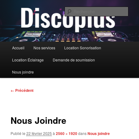
Aller
au
Rech
contenu
principal
DiscoPlus
Menu
Accueil
Nos services
Location Sonorisation
principal
Location Éclairage
Demande de soumission
Nous joindre
Navigation
← Précédent
des
images
Nous Joindre
Publié le
22 février 2025
à
2560 × 1920
dans
Nous joindre