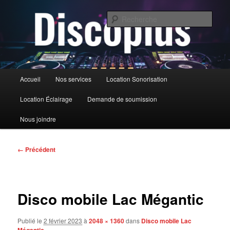
Aller
au
Rech
contenu
principal
DiscoPlus
Menu
Accueil
Nos services
Location Sonorisation
principal
Location Éclairage
Demande de soumission
Nous joindre
Navigation
← Précédent
des
images
Disco mobile Lac Mégantic
Publié le
2 février 2023
à
2048 × 1360
dans
Disco mobile Lac
Mégantic